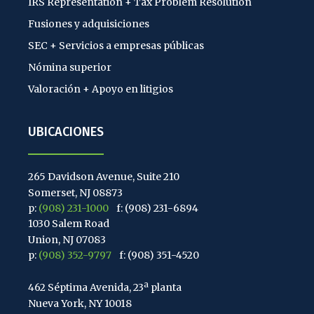
IRS Representation + Tax Problem Resolution
Fusiones y adquisiciones
SEC + Servicios a empresas públicas
Nómina superior
Valoración + Apoyo en litigios
UBICACIONES
265 Davidson Avenue, Suite 210
Somerset, NJ 08873
p:
(908) 231-1000
f: (908) 231-6894
1030 Salem Road
Union, NJ 07083
p:
(908) 352-9797
f: (908) 351-4520
462 Séptima Avenida, 23ª planta
Nueva York, NY 10018