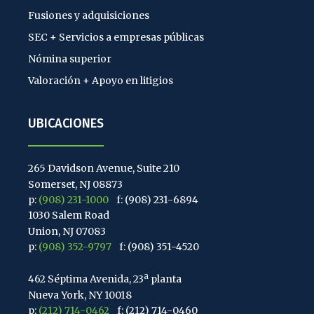
Fusiones y adquisiciones
SEC + Servicios a empresas públicas
Nómina superior
Valoración + Apoyo en litigios
UBICACIONES
265 Davidson Avenue, Suite 210
Somerset, NJ 08873
p:
(908) 231-1000
f: (908) 231-6894
1030 Salem Road
Union, NJ 07083
p:
(908) 352-9797
f: (908) 351-4520
462 Séptima Avenida, 23ª planta
Nueva York, NY 10018
p:
(212) 714-0462
f: (212) 714-0460