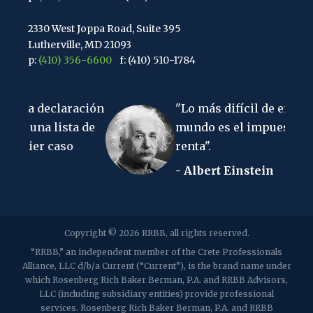
2330 West Joppa Road, Suite 395
Lutherville, MD 21093
p:
(410) 356-6600
f: (410) 510-1784
67 Walnut Avenue, Suite 203
aración
"Lo más difícil de entender en el
Clark, Nueva Jersey 07066
p:
(848) 467-3990
f: (848) 467-3980
sta de
mundo es el impuesto sobre la
so
renta".
2107 Ruta 34, Suite 201
- Albert Einstein
Wall, Nueva Jersey 07719
f: (732) 365-8565
2032 Washington Valley Road
Copyright © 2026 RRBB, all rights reserved.
Martinsville, Nueva Jersey 08836
p:
(732) 469-4202
f: (732) 469-6291
“RRBB,” an independent member of the Crete Professionals
Alliance, LLC d/b/a Current (“Current”), is the brand name under
which Rosenberg Rich Baker Berman, P.A. and RRBB Advisors,
1989 Washington Valley Road
LLC (including subsidiary entities) provide professional
Martinsville, Nueva Jersey 08836
services. Rosenberg Rich Baker Berman, P.A. and RRBB