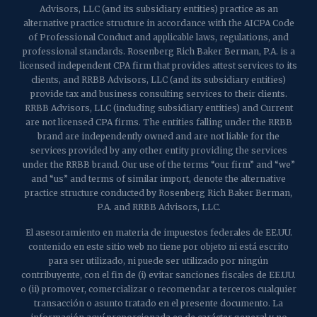
Advisors, LLC (and its subsidiary entities) practice as an
alternative practice structure in accordance with the AICPA Code
of Professional Conduct and applicable laws, regulations, and
professional standards. Rosenberg Rich Baker Berman, P.A. is a
licensed independent CPA firm that provides attest services to its
clients, and RRBB Advisors, LLC (and its subsidiary entities)
provide tax and business consulting services to their clients.
RRBB Advisors, LLC (including subsidiary entities) and Current
are not licensed CPA firms. The entities falling under the RRBB
brand are independently owned and are not liable for the
services provided by any other entity providing the services
under the RRBB brand. Our use of the terms “our firm” and “we”
and “us” and terms of similar import, denote the alternative
practice structure conducted by Rosenberg Rich Baker Berman,
P.A. and RRBB Advisors, LLC.
El asesoramiento en materia de impuestos federales de EE.UU.
contenido en este sitio web no tiene por objeto ni está escrito
para ser utilizado, ni puede ser utilizado por ningún
contribuyente, con el fin de (i) evitar sanciones fiscales de EE.UU.
o (ii) promover, comercializar o recomendar a terceros cualquier
transacción o asunto tratado en el presente documento. La