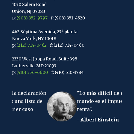
1030 Salem Road
Union, NJ 07083
p:
(908) 352-9797
f: (908) 351-4520
462 Séptima Avenida, 23ª planta
Nueva York, NY 10018
p:
(212) 714-0462
f: (212) 714-0460
2330 West Joppa Road, Suite 395
Lutherville, MD 21093
p:
(410) 356-6600
f: (410) 510-1784
67 Walnut Avenue, Suite 203
claración
"Lo más difícil de entender en el
Clark, Nueva Jersey 07066
p:
(848) 467-3990
f: (848) 467-3980
lista de
mundo es el impuesto sobre la
caso
renta".
2107 Ruta 34, Suite 201
- Albert Einstein
Wall, Nueva Jersey 07719
f: (732) 365-8565