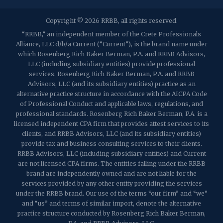
2032 Washington Valley Road
Copyright © 2026 RRBB, all rights reserved.
Martinsville, Nueva Jersey 08836
p:
(732) 469-4202
f: (732) 469-6291
“RRBB,” an independent member of the Crete Professionals
Alliance, LLC d/b/a Current (“Current”), is the brand name under
which Rosenberg Rich Baker Berman, P.A. and RRBB Advisors,
1989 Washington Valley Road
LLC (including subsidiary entities) provide professional
Martinsville, Nueva Jersey 08836
services. Rosenberg Rich Baker Berman, P.A. and RRBB
Advisors, LLC (and its subsidiary entities) practice as an
alternative practice structure in accordance with the AICPA Code
of Professional Conduct and applicable laws, regulations, and
professional standards. Rosenberg Rich Baker Berman, P.A. is a
licensed independent CPA firm that provides attest services to its
clients, and RRBB Advisors, LLC (and its subsidiary entities)
provide tax and business consulting services to their clients.
RRBB Advisors, LLC (including subsidiary entities) and Current
are not licensed CPA firms. The entities falling under the RRBB
brand are independently owned and are not liable for the
services provided by any other entity providing the services
under the RRBB brand. Our use of the terms “our firm” and “we”
and “us” and terms of similar import, denote the alternative
practice structure conducted by Rosenberg Rich Baker Berman,