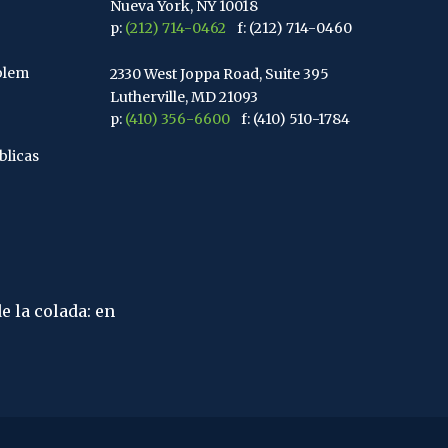
Nueva York, NY 10018
p:
(212) 714-0462
f: (212) 714-0460
blem
2330 West Joppa Road, Suite 395
Lutherville, MD 21093
p:
(410) 356-6600
f: (410) 510-1784
blicas
67 Walnut Avenue, Suite 203
Clark, Nueva Jersey 07066
p:
(848) 467-3990
f: (848) 467-3980
2107 Ruta 34, Suite 201
Wall, Nueva Jersey 07719
f: (732) 365-8565
 difícil de entender en el mundo es el impuesto sobre la
2032 Washington Valley Road
t Einstein
Martinsville, Nueva Jersey 08836
p:
(732) 469-4202
f: (732) 469-6291
1989 Washington Valley Road