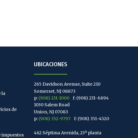
UBICACIONES
265 Davidson Avenue, Suite 210
Somerset, NJ 08873
 la
p:
(908) 231-1000
f: (908) 231-6894
1030 Salem Road
icios de
Union, NJ 07083
p:
(908) 352-9797
f: (908) 351-4520
462 Séptima Avenida, 23ª planta
e impuestos