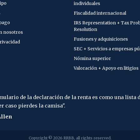
ipo
individuales
s
Fiscalidad internacional
 pago
IRS Representation + Tax Pro
Resolution
n nosotros
Fusiones y adquisiciones
privacidad
SEC + Servicios a empresas pú
Nómina superior
Valoración + Apoyo en litigios
omo una lista de la colada: en
"Lo más
- Alber
Copyright © 2026 RRBB, all rights reserved.