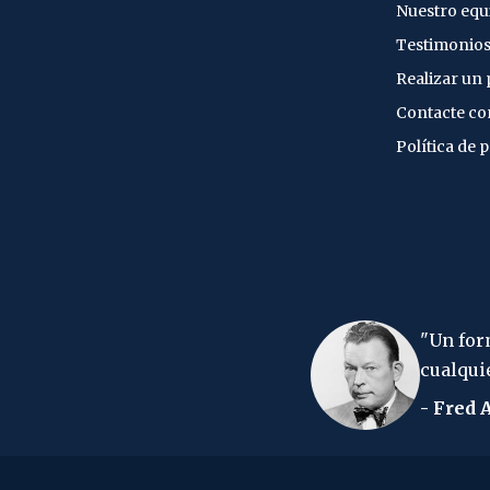
Nuestro equ
Testimonio
Realizar un
Contacte co
Política de 
"Un formulario de la declaración de la renta es c
cualquier caso pierdes la camisa".
- Fred Allen