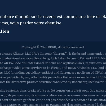
 de blanchisserie - dans
"La chose la plu
- Albert Einstei
Copyright © 2026 RRBB, all rights reserved.
sionals Alliance, LLC d/b/a Current (“Current”), is the brand name unde
de professional services. Rosenberg Rich Baker Berman, P.A. and RRBB Adviso
h the AICPA Code of Professional Conduct and applicable laws, regulations,
 that provides attest services to its clients, and RRBB Advisors, LLC (and i
rs, LLC (including subsidiary entities) and Current are not licensed CPA fi
vices provided by any other entity providing the services under the RRBB 
note the alternative practice structure conducted by Rosenberg Rich Baker
ine contenus dans ce site n'ont pas été conçus ou rédigés pour être utilisés,
nes ou (ii) de promouvoir, de commercialiser ou de recommander à une autre
i sont de nature générale et ne sont pas destinées à répondre à la situatio
s exactes et opportunes, rien ne garantit qu'elles soient exactes à la date d