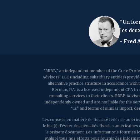
Un formulaire d'impôt sur le revenu est comme une liste
es deux cas, vous perdez votre chemise.
 Fred Allen
“RRBB,” an independent member of the Crete Profes
Advisors, LLC (including subsidiary entities) provi
alternative practice structure in accordance wit
Berman, P.A. is a licensed independent CPA firm
consulting services to their clients. RRBB Adviso
independently owned and are not liable for the ser
“us” and terms of similar import, de
Les conseils en matière de fiscalité fédérale américa
le but (i) d'éviter des pénalités fiscales américai
le présent document. Les informations fournies ic
Malgré tous nos efforts pour fournir des information