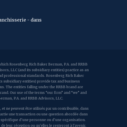
2107 Route 34, Suite 201
Wall, NJ 07719
f: (732) 365-8565
s difficile à comprendre au monde est l'impôt sur le rev
n
2032 Washington Valley Road
Martinsville, NJ 08836
p:
(732) 469-4202
f: (732) 469-6291
1989 Washington Valley Road
r which Rosenberg Rich Baker Berman, P.A. and RRBB
Martinsville, NJ 08836
rs, LLC (and its subsidiary entities) practice as an
 and professional standards. Rosenberg Rich Baker
ts subsidiary entities) provide tax and business
rms. The entities falling under the RRBB brand are
brand. Our use of the terms “our firm” and “we” and
 Berman, P.A. and RRBB Advisors, LLC.
 et ne peuvent être utilisés par un contribuable, dans
 partie une transaction ou une question abordée dans
n spécifique d'une personne ou d'une organisation.
e leur réception ou qu'elles le resteront à l'avenir.