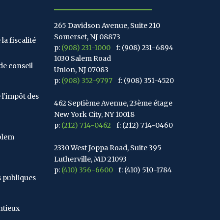
265 Davidson Avenue, Suite 210
Somerset, NJ 08873
la fiscalité
p:
(908) 231-1000
f: (908) 231-6894
1030 Salem Road
de conseil
Union, NJ 07083
p:
(908) 352-9797
f: (908) 351-4520
 l'impôt des
462 Septième Avenue, 23ème étage
New York City, NY 10018
p:
(212) 714-0462
f: (212) 714-0460
blem
2330 West Joppa Road, Suite 395
Lutherville, MD 21093
p:
(410) 356-6600
f: (410) 510-1784
s publiques
67 Walnut Avenue, Suite 203
Clark, NJ 07066
ntieux
p:
(848) 467-3990
f: (848) 467-3980