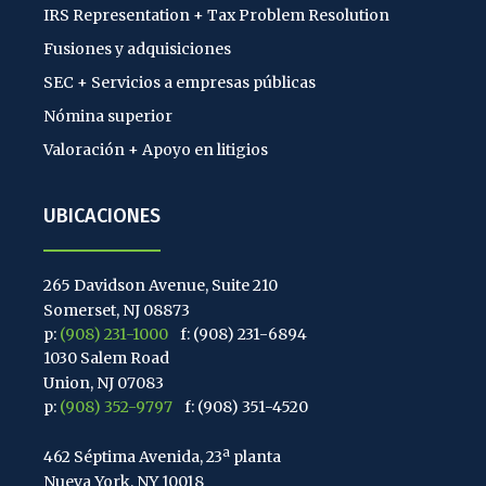
IRS Representation + Tax Problem Resolution
Fusiones y adquisiciones
SEC + Servicios a empresas públicas
Nómina superior
Valoración + Apoyo en litigios
UBICACIONES
265 Davidson Avenue, Suite 210
Somerset, NJ 08873
p:
(908) 231-1000
f: (908) 231-6894
1030 Salem Road
Union, NJ 07083
p:
(908) 352-9797
f: (908) 351-4520
462 Séptima Avenida, 23ª planta
Nueva York, NY 10018