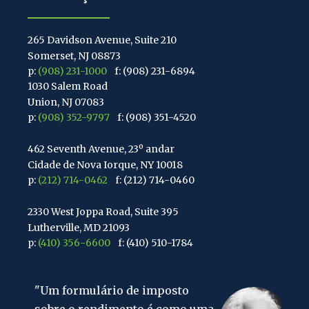
265 Davidson Avenue, Suite 210
Somerset, NJ 08873
p:
(908) 231-1000
f: (908) 231-6894
1030 Salem Road
Union, NJ 07083
p:
(908) 352-9797
f: (908) 351-4520
462 Seventh Avenue, 23º andar
Cidade de Nova Iorque, NY 10018
p:
(212) 714-0462
f: (212) 714-0460
2330 West Joppa Road, Suite 395
Lutherville, MD 21093
p:
(410) 356-6600
f: (410) 510-1784
67 Walnut Avenue, Suite 203
o de imposto
"A coisa mais difícil de
Clark, NJ 07066
p:
(848) 467-3990
f: (848) 467-3980