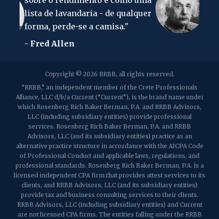
mento é como uma
no mundo é o imposto s
daria - de qualquer
rendimento."
2107 Route 34, Suite 201
e a camisa."
- Albert Einstein
Wall, NJ 07719
f: (732) 365-8565
2032 Washington Valley Road
Copyright © 2026 RRBB, all rights reserved.
Martinsville, NJ 08836
p:
(732) 469-4202
f: (732) 469-6291
“RRBB,” an independent member of the Crete Professionals
Alliance, LLC d/b/a Current (“Current”), is the brand name under
which Rosenberg Rich Baker Berman, P.A. and RRBB Advisors,
1989 Washington Valley Road
LLC (including subsidiary entities) provide professional
Martinsville, NJ 08836
services. Rosenberg Rich Baker Berman, P.A. and RRBB
Advisors, LLC (and its subsidiary entities) practice as an
alternative practice structure in accordance with the AICPA Code
of Professional Conduct and applicable laws, regulations, and
professional standards. Rosenberg Rich Baker Berman, P.A. is a
licensed independent CPA firm that provides attest services to its
clients, and RRBB Advisors, LLC (and its subsidiary entities)
provide tax and business consulting services to their clients.
RRBB Advisors, LLC (including subsidiary entities) and Current
are not licensed CPA firms. The entities falling under the RRBB