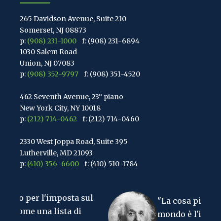
265 Davidson Avenue, Suite 210
Somerset, NJ 08873
p:
(908) 231-1000
f: (908) 231-6894
1030 Salem Road
Union, NJ 07083
p:
(908) 352-9797
f: (908) 351-4520
462 Seventh Avenue, 23° piano
New York City, NY 10018
p:
(212) 714-0462
f: (212) 714-0460
2330 West Joppa Road, Suite 395
Lutherville, MD 21093
p:
(410) 356-6600
f: (410) 510-1784
67 Walnut Avenue, Suite 203
osta sul
Clark, NJ 07066
"La cosa più difficile da capire 
p:
(848) 467-3990
f: (848) 467-3980
ta di
mondo è l'imposta sul reddito".