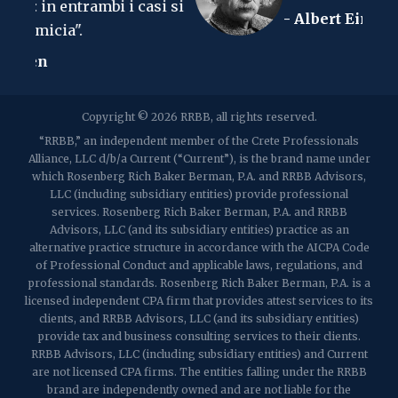
i i casi si
- Albert Einstein
2107 Route 34, Suite 201
Muro, NJ 07719
f: (732) 365-8565
2032 Washington Valley Road
Copyright © 2026 RRBB, all rights reserved.
Martinsville, NJ 08836
p:
(732) 469-4202
f: (732) 469-6291
“RRBB,” an independent member of the Crete Professionals
Alliance, LLC d/b/a Current (“Current”), is the brand name under
which Rosenberg Rich Baker Berman, P.A. and RRBB Advisors,
1989 Washington Valley Road
LLC (including subsidiary entities) provide professional
Martinsville, NJ 08836
services. Rosenberg Rich Baker Berman, P.A. and RRBB
Advisors, LLC (and its subsidiary entities) practice as an
alternative practice structure in accordance with the AICPA Code
of Professional Conduct and applicable laws, regulations, and
professional standards. Rosenberg Rich Baker Berman, P.A. is a
licensed independent CPA firm that provides attest services to its
clients, and RRBB Advisors, LLC (and its subsidiary entities)
provide tax and business consulting services to their clients.
RRBB Advisors, LLC (including subsidiary entities) and Current
are not licensed CPA firms. The entities falling under the RRBB
brand are independently owned and are not liable for the