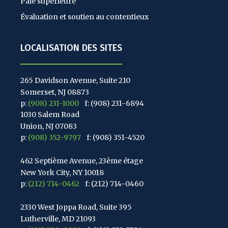
Paie supérieure
Évaluation et soutien au contentieux
LOCALISATION DES SITES
265 Davidson Avenue, Suite 210
Somerset, NJ 08873
p:
(908) 231-1000
f: (908) 231-6894
1030 Salem Road
Union, NJ 07083
p:
(908) 352-9797
f: (908) 351-4520
462 Septième Avenue, 23ème étage
New York City, NY 10018
p:
(212) 714-0462
f: (212) 714-0460
2330 West Joppa Road, Suite 395
Lutherville, MD 21093