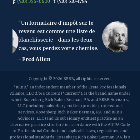
p:
(410) 356-6600
f: (410) 510-1784
67 Walnut Avenue, Suite 203
e d'impôt sur le
"La chose la plus diffici
Clark, NJ 07066
p:
(848) 467-3990
f: (848) 467-3980
mme une liste de
comprendre au monde 
 - dans les deux
l'impôt sur le revenu.
2107 Route 34, Suite 201
dez votre chemise.
- Albert Einstein
Wall, NJ 07719
f: (732) 365-8565
2032 Washington Valley Road
Copyright © 2026 RRBB, all rights reserved.
Martinsville, NJ 08836
p:
(732) 469-4202
f: (732) 469-6291
“RRBB,” an independent member of the Crete Professionals
Alliance, LLC d/b/a Current (“Current”), is the brand name under
which Rosenberg Rich Baker Berman, P.A. and RRBB Advisors,
1989 Washington Valley Road
LLC (including subsidiary entities) provide professional
Martinsville, NJ 08836
services. Rosenberg Rich Baker Berman, P.A. and RRBB
Advisors, LLC (and its subsidiary entities) practice as an
alternative practice structure in accordance with the AICPA Code
of Professional Conduct and applicable laws, regulations, and
professional standards. Rosenberg Rich Baker Berman, P.A. is a