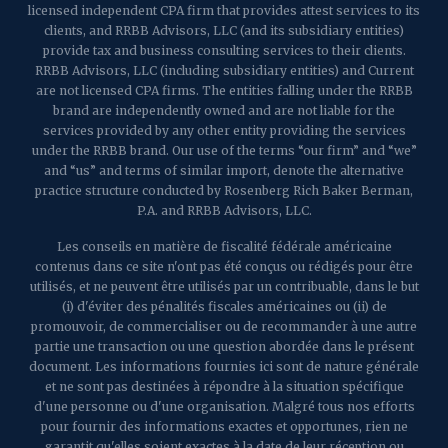
licensed independent CPA firm that provides attest services to its
clients, and RRBB Advisors, LLC (and its subsidiary entities)
provide tax and business consulting services to their clients.
RRBB Advisors, LLC (including subsidiary entities) and Current
are not licensed CPA firms. The entities falling under the RRBB
brand are independently owned and are not liable for the
services provided by any other entity providing the services
under the RRBB brand. Our use of the terms “our firm” and “we”
and “us” and terms of similar import, denote the alternative
practice structure conducted by Rosenberg Rich Baker Berman,
P.A. and RRBB Advisors, LLC.
Les conseils en matière de fiscalité fédérale américaine
contenus dans ce site n'ont pas été conçus ou rédigés pour être
utilisés, et ne peuvent être utilisés par un contribuable, dans le but
(i) d'éviter des pénalités fiscales américaines ou (ii) de
promouvoir, de commercialiser ou de recommander à une autre
partie une transaction ou une question abordée dans le présent
document. Les informations fournies ici sont de nature générale
et ne sont pas destinées à répondre à la situation spécifique
d'une personne ou d'une organisation. Malgré tous nos efforts
pour fournir des informations exactes et opportunes, rien ne
garantit qu'elles soient exactes à la date de leur réception ou