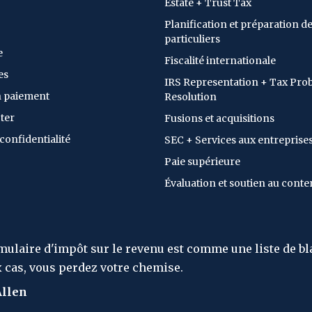
Estate + Trust Tax
Planification et préparation de
particuliers
e
Fiscalité internationale
es
IRS Representation + Tax Pro
n paiement
Resolution
ter
Fusions et acquisitions
 confidentialité
SEC + Services aux entreprise
Paie supérieure
Évaluation et soutien au conte
est comme une liste de blanchisserie - dans
e.