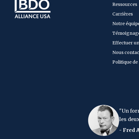
Ressources
Carrières
Notre équip
Témoignag
Effectuer u
Nous contac
Politique de
haque
"Un formulaire d'impôt sur le revenu 
les deux cas, vous perdez votre chemis
- Fred Allen