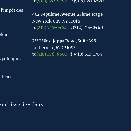
p:
(908) 352-9797
f: (908) 351-4520
 l'impôt des
462 Septième Avenue, 23ème étage
New York City, NY 10018
p:
(212) 714-0462
f: (212) 714-0460
blem
2330 West Joppa Road, Suite 395
Lutherville, MD 21093
p:
(410) 356-6600
f: (410) 510-1784
s publiques
67 Walnut Avenue, Suite 203
Clark, NJ 07066
ntieux
p:
(848) 467-3990
f: (848) 467-3980
2107 Route 34, Suite 201
Wall, NJ 07719
f: (732) 365-8565
"La chose la plus difficile à comprendre au monde est
- Albert Einstein
2032 Washington Valley Road
Martinsville, NJ 08836