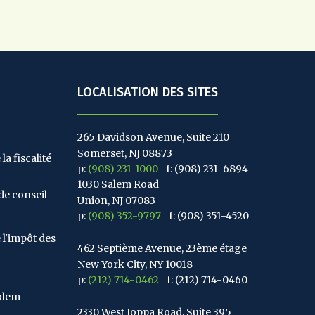
LOCALISATION DES SITES
265 Davidson Avenue, Suite 210
Somerset, NJ 08873
la fiscalité
p:
(908) 231-1000
f: (908) 231-6894
1030 Salem Road
de conseil
Union, NJ 07083
p:
(908) 352-9797
f: (908) 351-4520
 l'impôt des
462 Septième Avenue, 23ème étage
New York City, NY 10018
p:
(212) 714-0462
f: (212) 714-0460
blem
2330 West Joppa Road, Suite 395